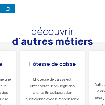
découvrir
d'autres métiers
e
Hôtesse de caisse
ime une
L’hôtesse de caisse est
Rattac
eur.
l’interlocuteur privilégié des
le di
e des
clients. En collaboration
charge
ur sa
quotidienne avec le responsable
en