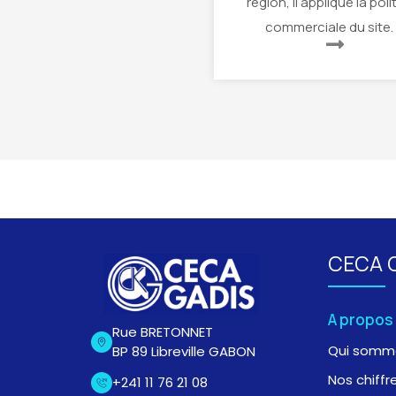
région, il applique la poli
commerciale du site.
CECA 
A propos
Rue BRETONNET
Qui somm
BP 89 Libreville GABON
Nos chiffr
+241 11 76 21 08