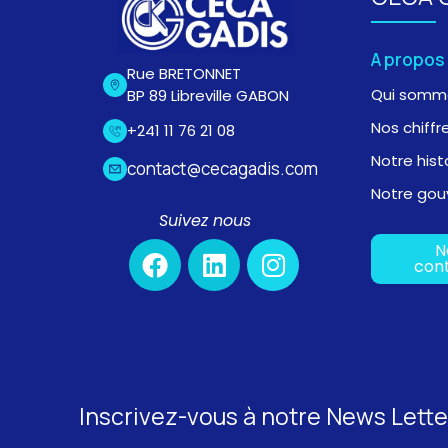
A propos
Rue BRETONNET
Qui somm
BP 89 Libreville GABON
Nos chiffr
+241 11 76 21 08
Notre hist
contact@cecagadis.com
Notre gou
Suivez nous
N
con
Inscrivez-vous à notre News Lette