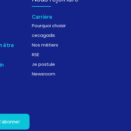
Carrière
Pourquoi choisir
cecagadis
n être
Nos métiers
RSE
Je postule
in
Newsroom
S'abonner