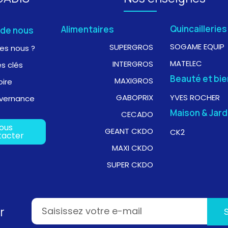
Quincailleries
Alimentaires
 de nous
SOGAME EQUIP
SUPERGROS
es nous ?
MATELEC
INTERGROS
es clés
Beauté et bie
MAXIGROS
oire
GABOPRIX
YVES ROCHER
vernance
Maison & Jard
CECADO
ous
GEANT CKDO
CK2
tacter
MAXI CKDO
SUPER CKDO
r