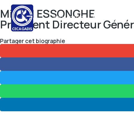
Michel ESSONGHE
CECA-GADIS
Nos Enseignes
Président Directeur Génér
Partager cet biographie