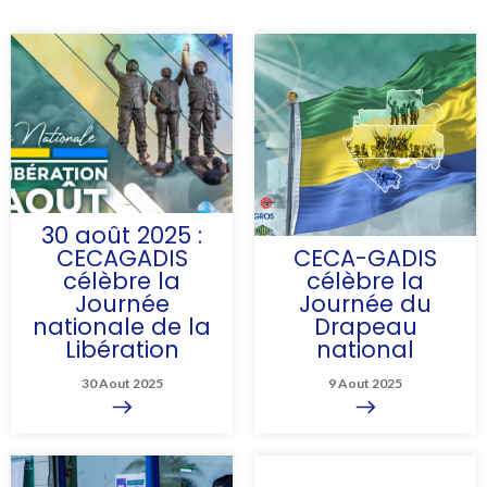
30 août 2025 :
CECAGADIS
CECA-GADIS
célèbre la
célèbre la
Journée
Journée du
nationale de la
Drapeau
Libération
national
Le 30 août est
Ce 9 août 2025, la
30 Aout 2025
9 Aout 2025
désormais une date
CECA-GADIS s’associe
gravée dans la
à la célébration de la
mémoire du peuple
Journée du Drapeau du
gabonais...
Gabon, symbole fort
de notre unité, de