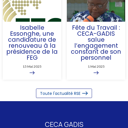
Gabon plus propre et
durable...
Isabelle
Fête du Travail :
Essonghe, une
CECA-GADIS
candidature de
salue
renouveau à la
l’engagement
présidence de la
constant de son
FEG
personnel
Le 7 mai 2025, Isabelle
15 Mai 2025
1 Mai 2025
Essonghe, actuelle
Administratrice
Directrice Générale de
la CECA-GADIS, a
officiellement annoncé
Toute l'actualité RSE
sa candidature à la
présidence de la
Fédération des
Entreprises du Gabon
(FEG),...
CECA GADIS