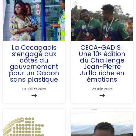
notre fierté et de notre
souveraineté....
La Cecagadis
CECA-GADIS :
s’engage aux
Une 10ᵉ édition
côtés du
du Challenge
gouvernement
Jean-Pierre
pour un Gabon
Juilla riche en
sans plastique
émotions
Dans la continuité de la
01 Juillet 2025
29 Juin 2025
politique
environnementale
engagée par le
ministre Mays Mouissi
depuis sa prise de
fonction le 15 janvier
2025, la Cecagadis
renforce son
engagement pour un