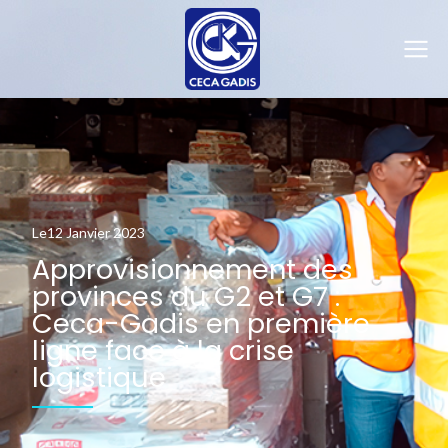
Le
12 Janvier 2023
Approvisionnement des
provinces du G2 et G7 :
Ceca-Gadis en première
ligne face à la crise
logistique